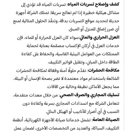
كشف وإصلاح تسربات المياه
: تسربات المياه قد تؤدي إلى
مشاكل هيكلية خطيرة إذا لم تعالج سريعًا. تمتلك الشركة أجهزة
حديثة لتحديد موقع التسربات بدقة، وتنفّذ الحلول المثالية لمنع
أي ضرر إضافي للمنزل أو المبنى.
العزل الحراري والمائي
:سواء كان العزل للحرارة أو للماء، فإن
خدمات العزل في أركان الإكتساب مصمّمة بعناية لحماية
الممتلكات من العوامل البيئية القاسية، والحفاظ على كفاءة
الطاقة داخل المباني، وتقليل فواتير التكييف.
مكافحة الحشرات
: نقدّم حلولًا آمنة وفعّالة لمكافحة الحشرات
الشائعة باستخدام مواد معتمدة لا تضر بصحة الإنسان أو البيئة،
مما يجعل الأماكن نظيفة وخالية من الآفات.
تسليك المجاري والصرف الصحي
: من خلال معدات متقدمة،
تتعامل الشركة مع انسدادات المجاري بسرعة وكفاءة دون
التسبب في أي أضرار للأنابيب أو الهيكل البنائي.
الصيانة العامة
: تشمل خدماتنا صيانة الأجهزة الكهربائية، أنظمة
التكييف، السباكة، والعديد من التخصصات الأخرى، لضمان عمل