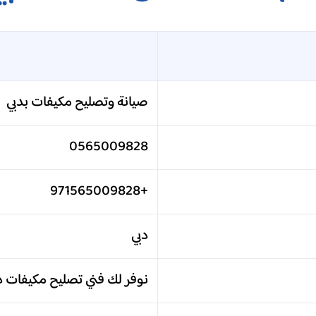
صيانة وتصليح مكيفات بدبي
0565009828
+971565009828
دبي
نوفر لك فني تصليح مكيفات د