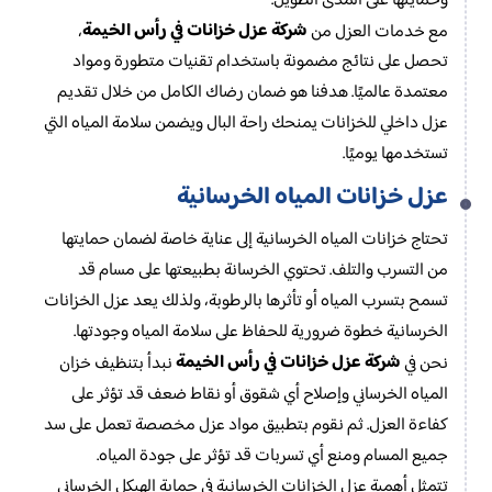
وحمايتها على المدى الطويل.
شركة عزل خزانات في رأس الخيمة
مع خدمات العزل من
،
تحصل على نتائج مضمونة باستخدام تقنيات متطورة ومواد
معتمدة عالميًا. هدفنا هو ضمان رضاك الكامل من خلال تقديم
عزل داخلي للخزانات يمنحك راحة البال ويضمن سلامة المياه التي
تستخدمها يوميًا.
عزل خزانات المياه الخرسانية
تحتاج خزانات المياه الخرسانية إلى عناية خاصة لضمان حمايتها
من التسرب والتلف. تحتوي الخرسانة بطبيعتها على مسام قد
تسمح بتسرب المياه أو تأثرها بالرطوبة، ولذلك يعد عزل الخزانات
الخرسانية خطوة ضرورية للحفاظ على سلامة المياه وجودتها.
شركة عزل خزانات في رأس الخيمة
نحن في
نبدأ بتنظيف خزان
المياه الخرساني وإصلاح أي شقوق أو نقاط ضعف قد تؤثر على
كفاءة العزل. ثم نقوم بتطبيق مواد عزل مخصصة تعمل على سد
جميع المسام ومنع أي تسربات قد تؤثر على جودة المياه.
تتمثل أهمية عزل الخزانات الخرسانية في حماية الهيكل الخرساني