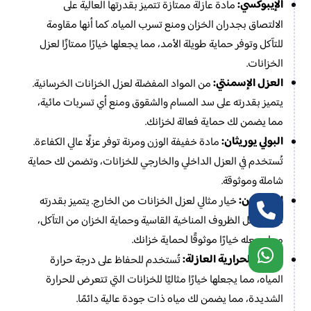
الإيبوكسي:
مادة عازلة ممتازة تتميز بقدرتها العالية على
الالتصاق بجدران الخزان ومنع تسرب المياه. كما أنها مقاومة
للتآكل وتوفر حماية طويلة الأمد، مما يجعلها خيارًا ممتازًا لعزل
الخزانات.
العزل الإسمنتي:
من المواد المفضلة لعزل الخزانات الخرسانية.
يتميز بقدرته على سد المسام والشقوق ومنع أي تسربات مائية،
مما يضمن لك حماية فعالة لخزانك.
البولي يوريثان:
مادة خفيفة الوزن ومرنة توفر عزلًا عالي الكفاءة.
تُستخدم في العزل الداخلي والخارجي للخزانات، وتضمن لك حماية
شاملة وموثوقة.
البيتومين:
خيار مثالي لعزل الخزانات من الخارج. يتميز بقدرته
على تحمل الظروف المناخية القاسية وحماية الخزان من التآكل،
مما يجعله خيارًا موثوقًا لحماية خزانك.
المواد الحرارية العازلة:
تُستخدم للحفاظ على درجة حرارة
المياه، مما يجعلها خيارًا مثاليًا للخزانات التي تتعرض للحرارة
الشديدة، مما يضمن لك مياه ذات جودة عالية دائمًا.