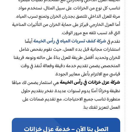
الخيمة العزل الداخلي والخارجي مع استخدام تقنيات مبتكرة
تناسب كل نوع من الخزانات. على سبيل المثال، نستخدم مواد
مرنة للعزل الداخلي تلتصق بجدران الخزان وتمنع تسرب المياه.
أما العزل الخارجي فيركز على حماية الخزان من التأثيرات المناخية
التي قد تسبب تلفه مع مرور الوقت.
شركة كشف تسربات المياه في رأس الخيمة
نقدم في
أيضًا
استشارات مجانية قبل بدء العمل، حيث نقوم بفحص شامل
للخزان وتحديد أفضل طريقة للعزل بناءً على حالته ونوعه. فريقنا
المتخصص يضمن تقديم خدمة دقيقة وفعالة تُنفذ في وقت
قياسي مع الالتزام بأعلى معايير الجودة.
شركة عزل خزانات في رأس الخيمة
هي استثمار يضمن لك مياهًا
نظيفة وخزانًا آمنًا يدوم لسنوات عديدة. نفخر بتقديم حلول
متطورة تناسب جميع الاحتياجات، مع تقديم ضمانات على
العمل لتعزيز ثقتك بنا.
اتصل بنا الآن – خدمة عزل خزانات