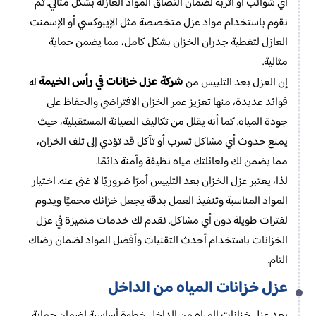
أي شوائب أو أتربة لضمان التصاق المواد العازلة بشكل مثالي. ثم
نقوم باستخدام مواد عزل متخصصة مثل الإيبوكسي أو الإسمنت
العازل لتغطية جدران الخزان بشكل كامل، مما يضمن حماية
مثالية.
شركة عزل خزانات في رأس الخيمة
إن العزل بعد التلييس من
له
فوائد عديدة، منها تعزيز عمر الخزان الافتراضي والحفاظ على
جودة المياه. كما أنه يقلل من تكاليف الصيانة المستقبلية، حيث
يمنع حدوث أي مشاكل تسرب أو تآكل قد تؤدي إلى تلف الخزان،
مما يضمن لك ولعائلتك مياه نظيفة وآمنة دائمًا.
لذا، يعتبر عزل الخزان بعد التلييس أمرًا ضروريًا لا غنى عنه. اختيار
المواد المناسبة وتنفيذ العمل بدقة يجعل خزانك محميًا ويدوم
لفترات طويلة دون أي مشاكل. نقدم لك خدمات متميزة في عزل
الخزانات باستخدام أحدث التقنيات وأفضل المواد لضمان رضاك
التام.
عزل خزانات المياه من الداخل
يعد عزل خزانات المياه من الداخل خطوة أساسية لضمان حماية