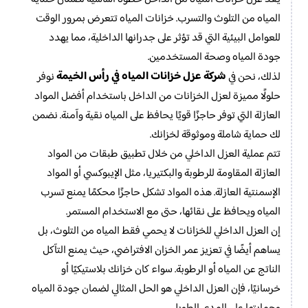
المياه من التلوث والتسرب. خزانات المياه تتعرض بمرور الوقت
للعوامل البيئية التي قد تؤثر على جدرانها الداخلية، مما يهدد
جودة المياه وصحة المستخدمين.
شركة عزل خزانات المياه في رأس الخيمة
لذلك، نحن في
نوفر
حلولًا مميزة لعزل الخزانات من الداخل باستخدام أفضل المواد
العازلة التي توفر حاجزًا قويًا يحافظ على المياه نقية وآمنة. نضمن
لك حماية شاملة وموثوقة لخزانك.
تتم عملية العزل الداخلي من خلال تطبيق طبقات من المواد
العازلة المقاومة للرطوبة والبكتيريا، مثل الإيبوكسي أو المواد
الإسمنتية العازلة. هذه المواد تشكل حاجزًا محكمًا يمنع تسرب
المياه ويحافظ على نقائها، حتى مع الاستخدام المستمر.
إن العزل الداخلي للخزانات لا يحمي فقط المياه من التلوث، بل
يساهم أيضًا في تعزيز عمر الخزان الافتراضي، حيث يمنع التآكل
الناتج عن المياه أو الرطوبة. سواء كان خزانك بلاستيكيًا أو
خرسانيًا، فإن العزل الداخلي هو الحل المثالي لضمان جودة المياه