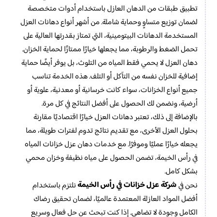
تطبيق طبقات من الدهان العازل باستخدام أدوات متخصصة
لضمان توزيع متساوٍ وحماية شاملة. من أشهر أنواع دهانات العزل
المستخدمة الدهانات البيتومينية، التي تمتاز بقدرتها العالية على
تحمل الضغط والرطوبة، مما يجعلها خيارًا ممتازًا لحماية الخزان.
دهان العزل لا يحمي فقط المياه من التلوث، بل يوفر أيضًا حماية
إضافية للخزان نفسه من التآكل أو التلف. هذه الخدمة تناسب
جميع أنواع الخزانات، سواء كانت خرسانية أو معدنية، علوية أو
أرضية، ونضمن لك الحصول على أفضل النتائج في كل مرة.
بالإضافة إلى ذلك، تعتبر دهانات العزل خيارًا اقتصاديًا مقارنة
بحلول العزل الأخرى، مع تقديم نتائج تدوم لفترات طويلة، مما
يجعله خيارًا عمليًا وموفرًا. مع خدمات دهان عزل خزانات المياه
في رأس الخيمة، تضمن الحصول على مياه نظيفة وخزان محمي
بشكل كامل.
شركة عزل خزانات في رأس الخيمة
نحن في
نلتزم باستخدام
أفضل المواد العازلة المعتمدة عالميًا، لضمان تحقيق رضاك
الكامل وجودة لا تضاهى. إذا كنت تبحث عن حل فعال وسريع